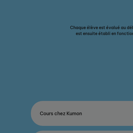
Chaque élève est évalué au dé
est ensuite établi en foncti
Cours chez Kumon