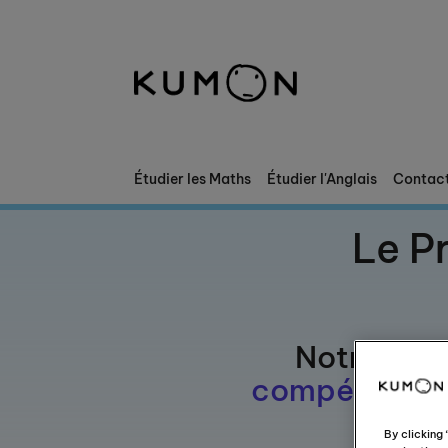
Bienvenue chez Kumon
La Méthode Kumon
L'histoire de Kumon
Étudier les Maths
Étudier l'Anglais
Contac
Le P
Notre prog
compétence
By clicking