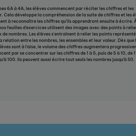
es 6A à 4A, les élèves commencent par réciter les chiffres et les
er. Cela développe la compréhension de la suite de chiffres et les 
nt à reconnaître les chiffres qu’ils apprendront ensuite à écrire. 
nos feuilles d’exercices utilisent des images avec des points à relie
 de nombres. Les élèves s'entraînent à relier les points représenté
la relation entre les nombres, les ensembles et leur valeur. Dès que 
lèves sont à l’aise, le volume des chiffres augmentera progressivem
nt par se concentrer sur les chiffres de 1 à 5, puis de 5 à 10, de 1
qu’à 100. Ils peuvent aussi écrire tout seuls les nombres jusqu’à 50.