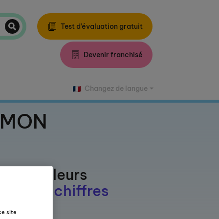
Test d’évaluation gratuit
Devenir franchisé
Changez de langue
KUMON
lopper leurs
ur des chiffres
ce site