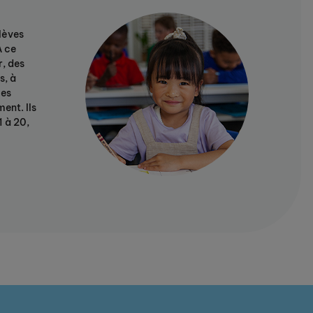
élèves
À ce
r, des
s, à
les
ent. Ils
1 à 20,