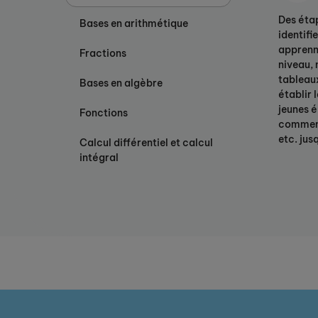
Des étap
Bases en arithmétique
identifi
apprenne
Fractions
niveau, 
tableaux
Bases en algèbre
établir 
jeunes é
Fonctions
commence
etc. jus
Calcul différentiel et calcul
intégral