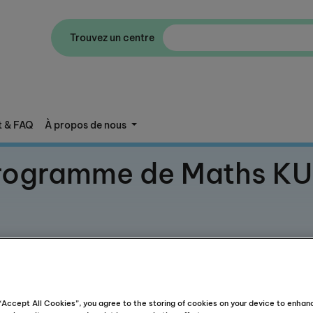
Trouvez un centre
t & FAQ
À propos de nous
rogramme de Maths 
ramme aide les enfants à déve
s
en mathématiques et leur
amo
 “Accept All Cookies”, you agree to the storing of cookies on your device to enhan