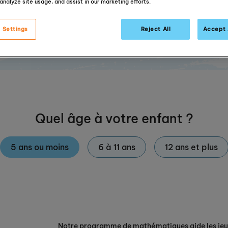
analyze site usage, and assist in our marketing efforts.
Réservez votre évaluation GRATUITE
 Settings
Reject All
Accept 
Quel âge à votre enfant ?
5 ans ou moins
6 à 11 ans
12 ans et plus
Notre programme de mathématiques aide les jeune