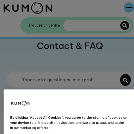
Bienvenue chez Kumon
Trouvez un centre
La Méthode Kumon
Contact & FAQ
L'histoire de Kumon
Recherches fréquentes:
En quoi Kumon diffère-t-il de
l’enseignement ou de l’apprentissage en classe ?
Qu'est-
ce que KUMON CONNECT ?
Combien coûte
By clicking “Accept All Cookies”, you agree to the storing of cookies on
l'enseignement avec Kumon ?
your device to enhance site navigation, analyze site usage, and assist
in our marketing efforts.