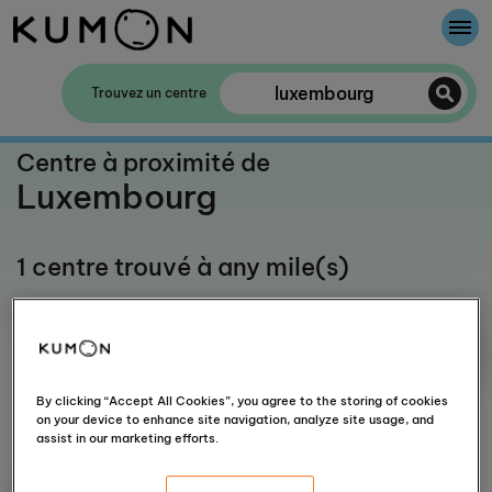
Bienvenue chez Kumon
Trouvez un centre
La Méthode Kumon
Centre à proximité de
Luxembourg
L'histoire de Kumon
1 centre trouvé à any mile(s)
By clicking “Accept All Cookies”, you agree to the storing of cookies
Plus de filtres
on your device to enhance site navigation, analyze site usage, and
assist in our marketing efforts.