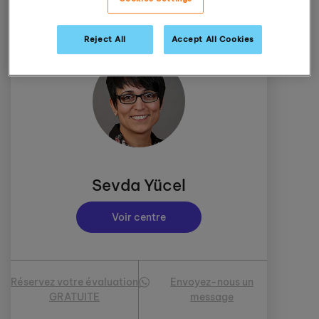
itinéraire
3450 mile
Reject All
Accept All Cookies
Sevda Yücel
Voir centre
Réservez votre évaluation
Envoyez-nous un
GRATUITE
message