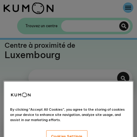
Bienvenue chez Kumon
Trouvez un centre
La Méthode Kumon
Centre à proximité de
Luxembourg
L'histoire de Kumon
Plus de filtres
By clicking “Accept All Cookies”, you agree to the storing of cookies
on your device to enhance site navigation, analyze site usage, and
assist in our marketing efforts.
Luxembourg-
Obtenir un
Walfer Digital
Cookies Settings