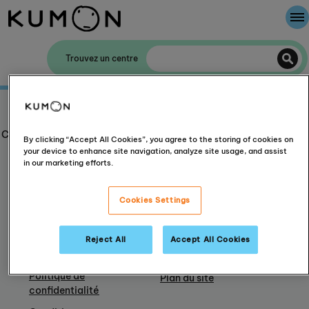
Bienvenue chez Kumon
Trouvez un centre
La Méthode Kumon
Témoignages de réussite
L'histoire de Kumon
Chez Kumon, nous encourageons les étudiants confiants à réussir
By clicking “Accept All Cookies”, you agree to the storing of cookies on
autant en classe qu’en dehors de l'école
your device to enhance site navigation, analyze site usage, and assist
in our marketing efforts.
Cookies Settings
Reject All
Accept All Cookies
Informations sur KUMON
Politique de
Plan du site
confidentialité